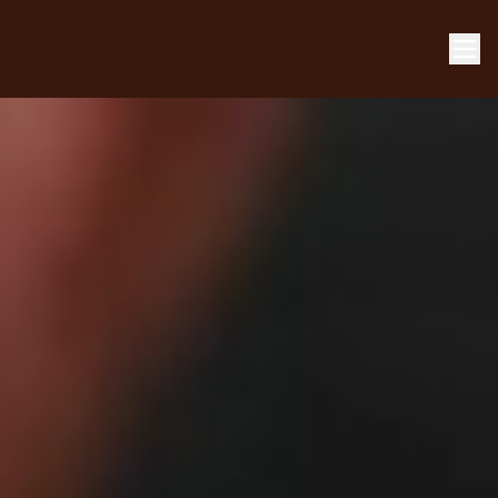
Ubicación
Carta
Reservas
Deliveries
Uber Eats
ES
|
EN
Just Eat
Glovo